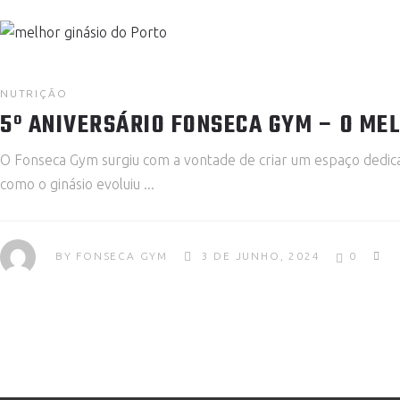
NUTRIÇÃO
5º ANIVERSÁRIO FONSECA GYM – O ME
O Fonseca Gym surgiu com a vontade de criar um espaço dedica
como o ginásio evoluiu
BY
FONSECA GYM
3 DE JUNHO, 2024
0