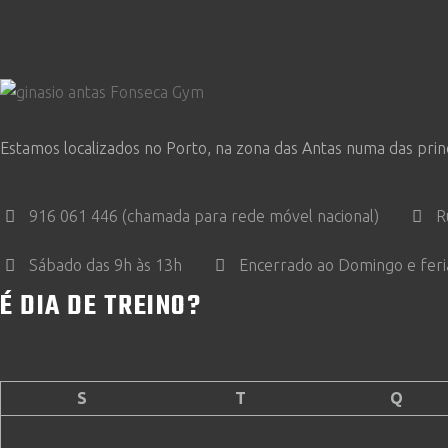
Estamos localizados no Porto, na zona das Antas numa das prin
916 061 446 (chamada para rede móvel nacional)
R
Sábado das 9h às 13h
Encerrado ao Domingo e fer
É DIA DE TREINO?
S
T
Q